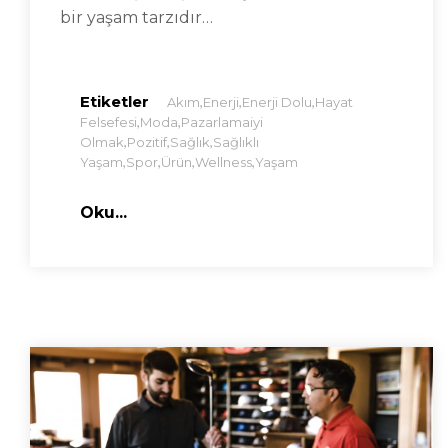
bir yaşam tarzıdır…
Etiketler
,
,
,
Akım
Enerji
Enerji Dolu
Hayat
,
,
Felsefesi
Moda
Pazarlamaiyi
,
,
,
Olmak
Pozitif
Sağlık
Sağlıklı
,
,
,
,
Yaşam
Spor
Ürün
Wellness
Yaşam
Oku...