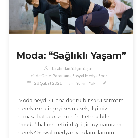
Moda: “Sağlıklı Yaşam”
Tarafından:
Yalçın Yaşar
İçinde:
Genel
,
Pazarlama
,
Sosyal Medya
,
Spor
28 Şubat 2021
Yorum Yok
Moda neydi? Daha doğru bir soru sormam
gerekirse; bir şeyi sevmesek, ilgimiz
olmasa hatta bazen nefret etsek bile
“moda” haline getirildiği için uymamız mı
gerek? Sosyal medya uygulamalarının