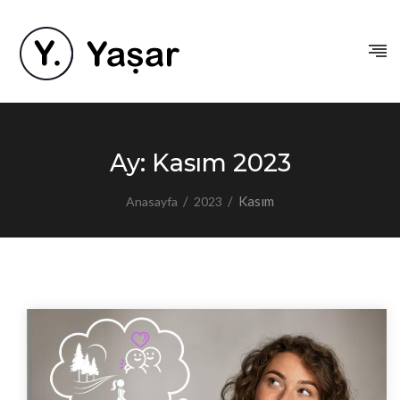
Ay:
Kasım 2023
/
/
Kasım
Anasayfa
2023