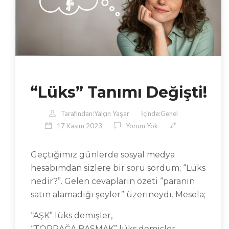
“Lüks” Tanımı Değişti!
Tarafından:
Yalçın Yaşar
İçinde:
Genel
17 Kasım 2023
Yorum Yok
Geçtiğimiz günlerde sosyal medya
hesabımdan sizlere bir soru sordum; “Lüks
nedir?”. Gelen cevapların özeti “paranın
satın alamadığı şeyler” üzerineydi. Mesela;
“AŞK” lüks demişler,
“TOPRAĞA BASMAK” lüks demişler,