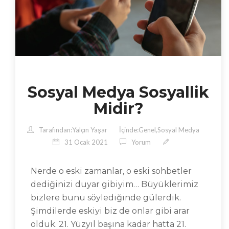
Sosyal Medya Sosyallik
Midir?
Tarafından:
Yalçın Yaşar
İçinde:
Genel
,
Sosyal Medya
31 Ocak 2021
Yorum
Nerde o eski zamanlar, o eski sohbetler
dediğinizi duyar gibiyim… Büyüklerimiz
bizlere bunu söylediğinde gülerdik.
Şimdilerde eskiyi biz de onlar gibi arar
olduk. 21. Yüzyıl başına kadar hatta 21.