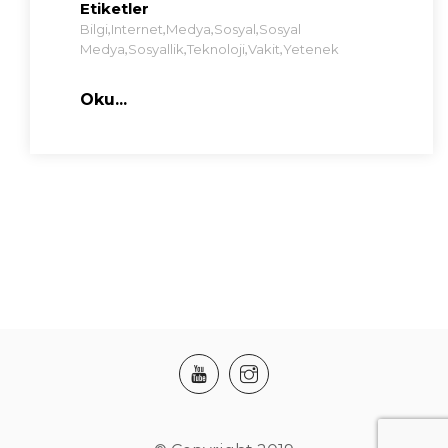
Etiketler
,
,
,
,
Bilgi
Internet
Medya
Sosyal
Sosyal
,
,
,
,
Medya
Sosyallik
Teknoloji
Vakit
Yetenek
Oku...