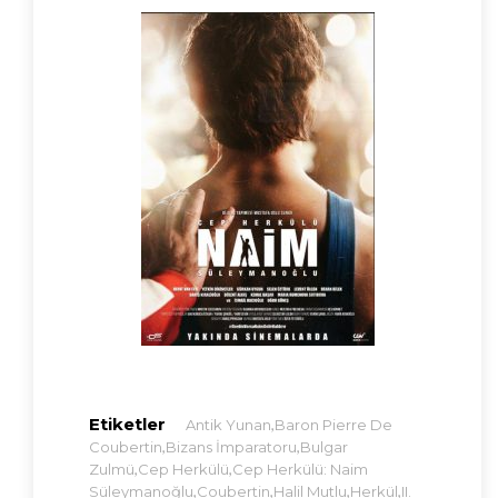
Etiketler
,
Antik Yunan
Baron Pierre De
,
,
Coubertin
Bizans İmparatoru
Bulgar
,
,
Zulmü
Cep Herkülü
Cep Herkülü: Naim
,
,
,
,
Süleymanoğlu
Coubertin
Halil Mutlu
Herkül
II.