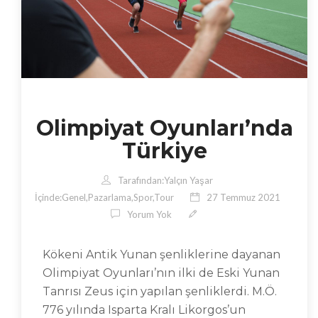
Olimpiyat Oyunları’nda
Türkiye
Tarafından:
Yalçın Yaşar
İçinde:
Genel
,
Pazarlama
,
Spor
,
Tour
27 Temmuz 2021
Yorum Yok
Kökeni Antik Yunan şenliklerine dayanan
Olimpiyat Oyunları’nın ilki de Eski Yunan
Tanrısı Zeus için yapılan şenliklerdi. M.Ö.
776 yılında Isparta Kralı Likorgos’un