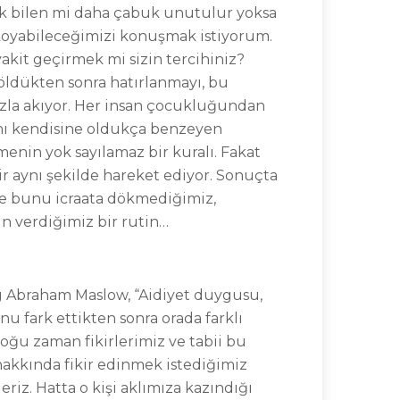
 Çok bilen mi daha çabuk unutulur yoksa
a koyabileceğimizi konuşmak istiyorum.
kit geçirmek mi sizin tercihiniz?
 öldükten sonra hatırlanmayı, bu
ızla akıyor. Her insan çocukluğundan
arını kendisine oldukça benzeyen
ilmenin yok sayılamaz bir kuralı. Fakat
ir aynı şekilde hareket ediyor. Sonuçta
 bile bunu icraata dökmediğimiz,
in verdiğimiz bir rutin…
og Abraham Maslow, “Aidiyet duygusu,
nu fark ettikten sonra orada farklı
oğu zaman fikirlerimiz ve tabii bu
hakkında fikir edinmek istediğimiz
riz. Hatta o kişi aklımıza kazındığı