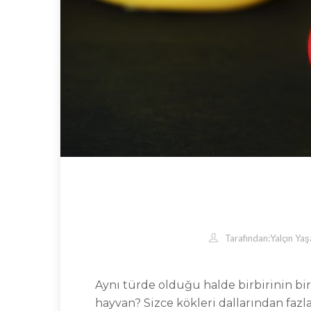
Tarafından:
Yalçın Yaş
Aynı türde olduğu halde birbirinin bire
hayvan? Sizce kökleri dallarından fazla