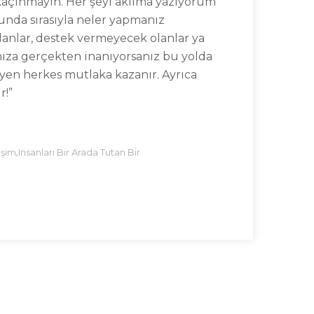
 kaçınmayın. Her şeyi aklıma yazıyorum
unda sırasıyla neler yapmanız
olanlar, destek vermeyecek olanlar ya
ınıza gerçekten inanıyorsanız bu yolda
en herkes mutlaka kazanır. Ayrıca
r!”
,
tişim
Insanları Bir Arada Tutan Bir