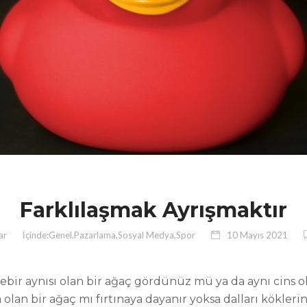
Farklılaşmak Ayrışmaktır
ar
İçinde:
Genel
,
Pazarlama
,
Sosyal Medya
,
Spor
10 Mayıs 2021
bir aynısı olan bir ağaç gördünüz mü ya da aynı cins old
 olan bir ağaç mı fırtınaya dayanır yoksa dalları kökler