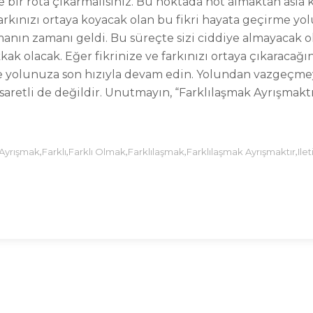
e bir rota çıkarmalısınız. Bu noktada not almaktan asla
rkınızı ortaya koyacak olan bu fikri hayata geçirme yol
kmanın zamanı geldi. Bu süreçte sizi ciddiye almayacak 
ak olacak. Eğer fikrinize ve farkınızı ortaya çıkaracağ
e yolunuza son hızıyla devam edin. Yolundan vazgeçmey
saretli de değildir. Unutmayın, “Farklılaşmak Ayrışmaktı
,
,
,
,
,
Ayrışmak
Farklı
Farklı Olmak
Farklılaşmak
Farklılaşmak Ayrışmaktır
Ile