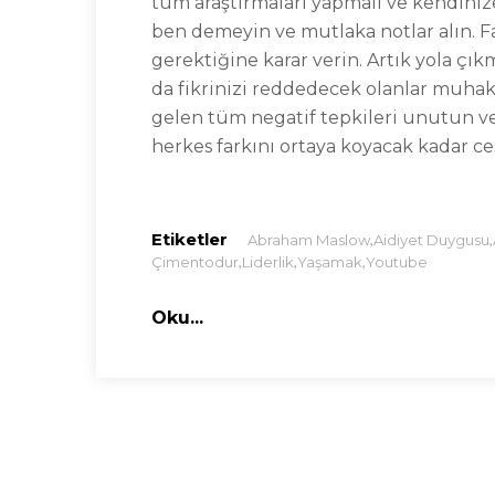
tüm araştırmaları yapmalı ve kendiniz
ben demeyin ve mutlaka notlar alın. Fa
gerektiğine karar verin. Artık yola çı
da fikrinizi reddedecek olanlar muhakk
gelen tüm negatif tepkileri unutun v
herkes farkını ortaya koyacak kadar ce
Etiketler
,
,
Abraham Maslow
Aidiyet Duygusu
,
,
,
Çimentodur
Liderlik
Yaşamak
Youtube
Oku...