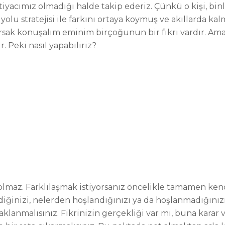
tiyacımız olmadığı halde takip ederiz. Çünkü o kişi, binle
 yolu stratejisi ile farkını ortaya koymuş ve akıllarda ka
ak konuşalım eminim birçoğunun bir fikri vardır. Ama f
. Peki nasıl yapabiliriz?
ek olmaz. Farklılaşmak istiyorsanız öncelikle tamamen 
iğinizi, nelerden hoşlandığınızı ya da hoşlanmadığınızı 
klanmalısınız. Fikrinizin gerçekliği var mı, buna karar ver