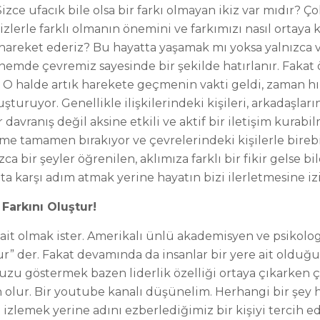
 Sizce ufacık bile olsa bir farkı olmayan ikiz var mıdır?
izlerle farklı olmanın önemini ve farkımızı nasıl ortay
reket ederiz? Bu hayatta yaşamak mı yoksa yalnızca va
nemde çevremiz sayesinde bir şekilde hatırlanır. Fakat
 O halde artık harekete geçmenin vakti geldi, zaman h
uşturuyor. Genellikle ilişkilerindeki kişileri, arkadaşl
r davranış değil aksine etkili ve aktif bir iletişim kurab
me tamamen bırakıyor ve çevrelerindeki kişilerle bireb
zca bir şeyler öğrenilen, aklımıza farklı bir fikir gelse
a karşı adım atmak yerine hayatın bizi ilerletmesine iz
Farkını Oluştur!
 ait olmak ister. Amerikalı ünlü akademisyen ve psikol
ur” der. Fakat devamında da insanlar bir yere ait olduğu
uzu göstermek bazen liderlik özelliği ortaya çıkarken ç
 olur. Bir youtube kanalı düşünelim. Herhangi bir şey 
zlemek yerine adını ezberlediğimiz bir kişiyi tercih ede