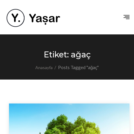
Etiket:
ağaç
/
Posts Tagged "ağaç"
Anasayfa