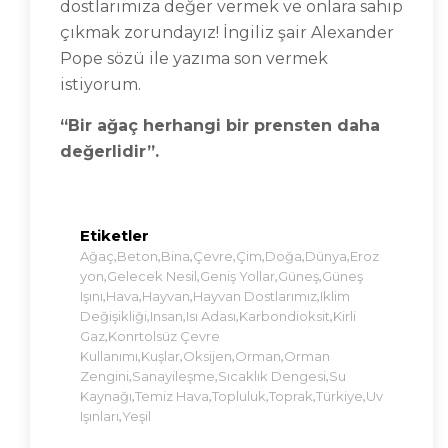
dostlarımıza değer vermek ve onlara sahip
çıkmak zorundayız! İngiliz şair Alexander
Pope sözü ile yazıma son vermek
istiyorum.
“Bir ağaç herhangi bir prensten daha
değerlidir”.
Etiketler
,
,
,
,
,
,
,
Ağaç
Beton
Bina
Çevre
Çim
Doğa
Dünya
Eroz
,
,
,
,
Yon
Gelecek Nesil
Geniş Yollar
Güneş
Güneş
,
,
,
,
Işını
Hava
Hayvan
Hayvan Dostlarımız
Iklim
,
,
,
,
Değişikliği
Insan
Isı Adası
Karbondioksit
Kirli
,
Gaz
Konrtolsüz Çevre
,
,
,
,
Kullanımı
Kuşlar
Oksijen
Orman
Orman
,
,
,
Zengini
Sanayileşme
Sıcaklık Dengesi
Su
,
,
,
,
,
Kaynağı
Temiz Hava
Topluluk
Toprak
Türkiye
Uv
,
Işınları
Yeşil