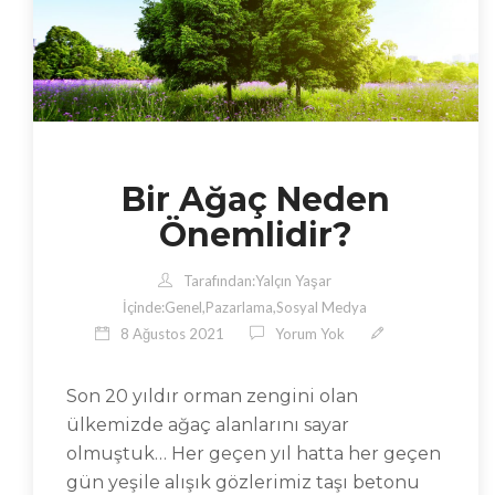
Bir Ağaç Neden
Önemlidir?
Tarafından:
Yalçın Yaşar
İçinde:
Genel
,
Pazarlama
,
Sosyal Medya
8 Ağustos 2021
Yorum Yok
Son 20 yıldır orman zengini olan
ülkemizde ağaç alanlarını sayar
olmuştuk… Her geçen yıl hatta her geçen
gün yeşile alışık gözlerimiz taşı betonu