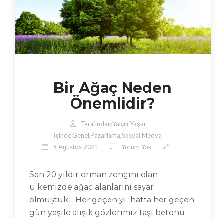
Bir Ağaç Neden
Önemlidir?
Tarafından:
Yalçın Yaşar
İçinde:
Genel
,
Pazarlama
,
Sosyal Medya
8 Ağustos 2021
Yorum Yok
Son 20 yıldır orman zengini olan
ülkemizde ağaç alanlarını sayar
olmuştuk… Her geçen yıl hatta her geçen
gün yeşile alışık gözlerimiz taşı betonu