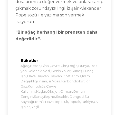
dostlarımıza değer vermek ve onlara sahip
çıkmak zorundayız! İngiliz şair Alexander
Pope sözü ile yazıma son vermek
istiyorum.
“Bir ağaç herhangi bir prensten daha
değerlidir”.
Etiketler
,
,
,
,
,
,
,
Ağaç
Beton
Bina
Çevre
Çim
Doğa
Dünya
Eroz
,
,
,
,
Yon
Gelecek Nesil
Geniş Yollar
Güneş
Güneş
,
,
,
,
Işını
Hava
Hayvan
Hayvan Dostlarımız
Iklim
,
,
,
,
Değişikliği
Insan
Isı Adası
Karbondioksit
Kirli
,
Gaz
Konrtolsüz Çevre
,
,
,
,
Kullanımı
Kuşlar
Oksijen
Orman
Orman
,
,
,
Zengini
Sanayileşme
Sıcaklık Dengesi
Su
,
,
,
,
,
Kaynağı
Temiz Hava
Topluluk
Toprak
Türkiye
Uv
,
Işınları
Yeşil