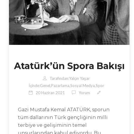
Atatürk’ün Spora Bakışı
Tarafından:
Yalçın Yaşar
İçinde:
Genel
,
Pazarlama
,
Sosyal Medya
,
Spor
20 Haziran 2021
Yorum
Gazi Mustafa Kemal ATATÜRK, sporun
tüm dallarının Türk gençliğinin milli
terbiye ve gelişiminin temel
unsurlarından kabul ediyordu. Bu