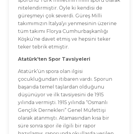
sporunu Türk milletinin milli sporu olarak
nitelendirmiştir. Öyle ki kendisi de
güreşmeyi çok severdi. Güreş Milli
takımımızın İtalya’yı yenmesinin üzerine
tüm takımı Florya Cumhurbaşkanlığı
Köşkü’ne davet etmiş ve hepsini teker
teker tebrik etmiştir.
Atatürk’ten Spor Tavsiyeleri
Atatürk’ün spora olan ilgisi
çocukluğundan itibaren vardı. Sporun
başarıda temel taşlardan olduğunu
düşünüyor ve ilk tavsiyesini de 1915
yılında vermişti. 1915 yılında “Osmanlı
Gençlik Dernekleri” Genel Müfettişi
olarak atanmıştı. Atamasından kısa bir
süre sonra spor ile ilgili bir rapor
hazırlamış, raporunda okullarda verilen