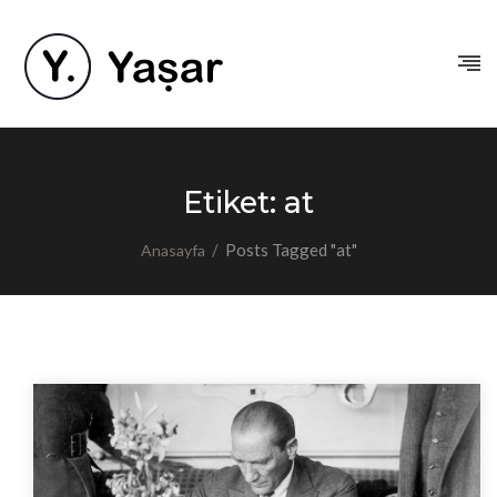
Etiket:
at
/
Posts Tagged "at"
Anasayfa