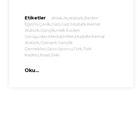
Etiketler
,
,
,
Ahlak
At
Atatürk
Beden
,
,
,
Eğitimi
Çevik
Gazi
Gazi Mustafa Kemal
,
,
,
Atatürk
Gençlik
Halk Evi
Ileri
,
,
,
,
Görüş
Lider
Mental
Millet
Mustafa Kemal
,
Atatürk
Osmanlı Gençlik
,
,
,
,
Dernekleri
Spor
Sporcu
Türk
Türk
,
,
Kadını
Ulusal
Zeki
Oku...