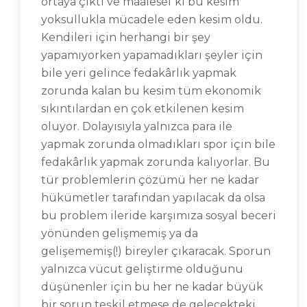
ortaya çıktı ve maalesef ki bu kesim
yoksullukla mücadele eden kesim oldu.
Kendileri için herhangi bir şey
yapamıyorken yapamadıkları şeyler için
bile yeri gelince fedakârlık yapmak
zorunda kalan bu kesim tüm ekonomik
sıkıntılardan en çok etkilenen kesim
oluyor. Dolayısıyla yalnızca para ile
yapmak zorunda olmadıkları spor için bile
fedakârlık yapmak zorunda kalıyorlar. Bu
tür problemlerin çözümü her ne kadar
hükümetler tarafından yapılacak da olsa
bu problem ileride karşımıza sosyal beceri
yönünden gelişmemiş ya da
gelişememiş(!) bireyler çıkaracak. Sporun
yalnızca vücut geliştirme olduğunu
düşünenler için bu her ne kadar büyük
bir sorun teşkil etmese de gelecekteki