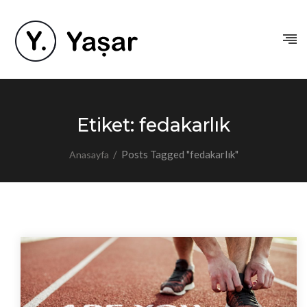
Etiket:
fedakarlık
/
Posts Tagged "fedakarlık"
Anasayfa