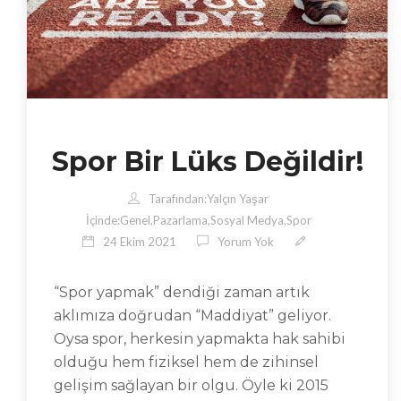
Spor Bir Lüks Değildir!
Tarafından:
Yalçın Yaşar
İçinde:
Genel
,
Pazarlama
,
Sosyal Medya
,
Spor
24 Ekim 2021
Yorum Yok
“Spor yapmak” dendiği zaman artık
aklımıza doğrudan “Maddiyat” geliyor.
Oysa spor, herkesin yapmakta hak sahibi
olduğu hem fiziksel hem de zihinsel
gelişim sağlayan bir olgu. Öyle ki 2015