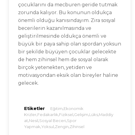
çocuklarını da mecburen geride tutmak
zorunda kalıyor. Bu konunun oldukça
önemli olduğu kanısındayım. Zira sosyal
becerilerin kazanılmasında ve
geliştirilmesinde oldukça önemli ve
büyük bir paya sahip olan spordan yoksun
bir şekilde büyüyen çocuklar gelecekte
de hem zihinsel hem de sosyal olarak
birçok yetenekten, yetiden ve
motivasyondan eksik olan bireyler haline
gelecek.
Etiketler
,
Eğitim
Ekonomik
,
,
,
,
,
Krizler
Fedakarlık
Fiziksel
Gelişim
Lüks
Maddiy
,
,
,
At
Nesil
Sosyal Beceri
Spor
,
,
,
Yapmak
Yoksul
Zengin
Zihinsel