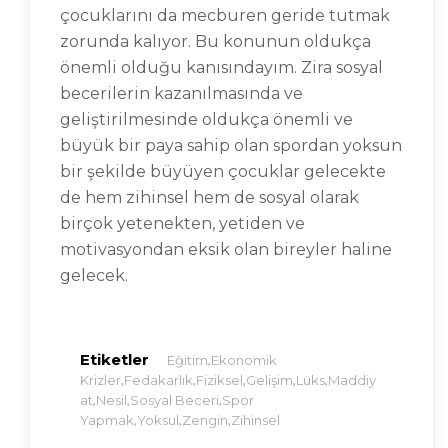
çocuklarını da mecburen geride tutmak
zorunda kalıyor. Bu konunun oldukça
önemli olduğu kanısındayım. Zira sosyal
becerilerin kazanılmasında ve
geliştirilmesinde oldukça önemli ve
büyük bir paya sahip olan spordan yoksun
bir şekilde büyüyen çocuklar gelecekte
de hem zihinsel hem de sosyal olarak
birçok yetenekten, yetiden ve
motivasyondan eksik olan bireyler haline
gelecek.
Etiketler
,
Eğitim
Ekonomik
,
,
,
,
,
Krizler
Fedakarlık
Fiziksel
Gelişim
Lüks
Maddiy
,
,
,
At
Nesil
Sosyal Beceri
Spor
,
,
,
Yapmak
Yoksul
Zengin
Zihinsel