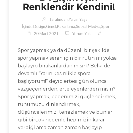
Renklendir Kendini!
Tarafından:
Yalçın Yaşar
İçinde:
Design
,
Genel
,
Pazarlama
,
Sosyal Medya
,
Spor
20 Mart 2021
Yorum Yok
Spor yapmak ya da düzenli bir şekilde
spor yapmak senin için bir rutin mi yoksa
başlayıp bırakanlardan mısın? Belki de
devamlı “Yarın kesinlikle spora
başlıyorum!” deyip ertesi gün olunca
vazgeçenlerden, erteleyenlerden misin?
Spor yapmak, bedenimizi güçlendirmek,
ruhumuzu dinlendirmek,
düşüncelerimizi temizlemek ve bunlar
gibi birçok nedenle hepimizin karar
verdiği ama zaman zaman başlayıp