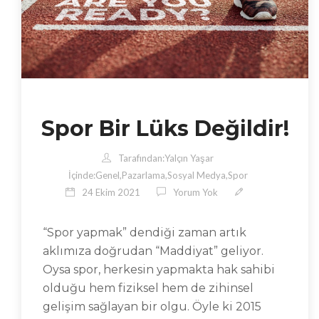
Spor Bir Lüks Değildir!
Tarafından:
Yalçın Yaşar
İçinde:
Genel
,
Pazarlama
,
Sosyal Medya
,
Spor
24 Ekim 2021
Yorum Yok
“Spor yapmak” dendiği zaman artık
aklımıza doğrudan “Maddiyat” geliyor.
Oysa spor, herkesin yapmakta hak sahibi
olduğu hem fiziksel hem de zihinsel
gelişim sağlayan bir olgu. Öyle ki 2015