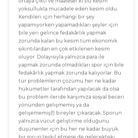
ortaya çıktı ve maalesef ki bu kesim
yoksullukla mücadele eden kesim oldu.
Kendileri için herhangi bir şey
yapamıyorken yapamadıkları şeyler için
bile yeri gelince fedakârlık yapmak
zorunda kalan bu kesim tüm ekonomik
sıkıntılardan en çok etkilenen kesim
oluyor. Dolayısıyla yalnızca para ile
yapmak zorunda olmadıkları spor için bile
fedakârlık yapmak zorunda kalıyorlar. Bu
tür problemlerin çözümü her ne kadar
hükümetler tarafından yapılacak da olsa
bu problem ileride karşımıza sosyal beceri
yönünden gelişmemiş ya da
gelişememiş(!) bireyler çıkaracak. Sporun
yalnızca vücut geliştirme olduğunu
düşünenler için bu her ne kadar büyük
bir sorun teşkil etmese de gelecekteki