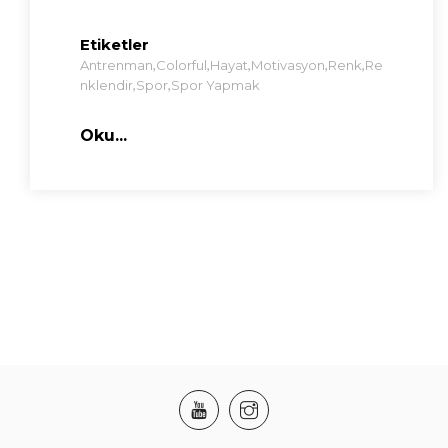
Etiketler
,
,
,
,
,
Antrenman
Colorful
Hayat
Motivasyon
Renk
Re
,
,
Nklendir
Spor
Spor Yapmak
Oku...