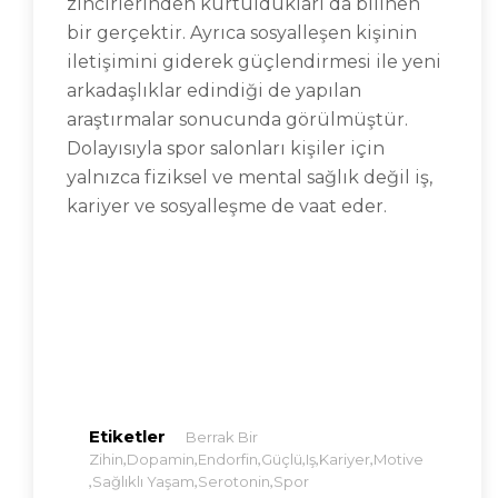
zincirlerinden kurtuldukları da bilinen
bir gerçektir. Ayrıca sosyalleşen kişinin
iletişimini giderek güçlendirmesi ile yeni
arkadaşlıklar edindiği de yapılan
araştırmalar sonucunda görülmüştür.
Dolayısıyla spor salonları kişiler için
yalnızca fiziksel ve mental sağlık değil iş,
kariyer ve sosyalleşme de vaat eder.
Etiketler
Berrak Bir
,
,
,
,
,
,
Zihin
Dopamin
Endorfin
Güçlü
Iş
Kariyer
Motive
,
,
,
Sağlıklı Yaşam
Serotonin
Spor