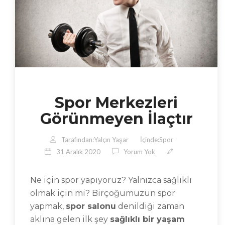
Spor Merkezleri
Görünmeyen İlaçtır
Tarafından:
Yalçın Yaşar
İçinde:
Spor
31 Aralık 2020
Yorum Yok
Ne için spor yapıyoruz? Yalnızca sağlıklı
olmak için mi? Birçoğumuzun spor
yapmak,
spor salonu
denildiği zaman
aklına gelen ilk şey
sağlıklı bir yaşam