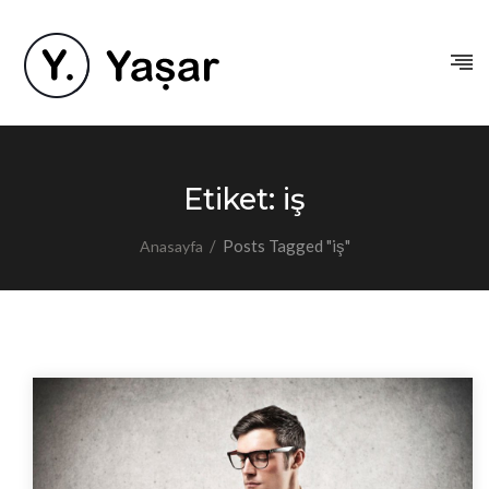
Etiket:
iş
/
Posts Tagged "iş"
Anasayfa