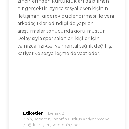
zincirlerinden kurtuldukları da bilinen
bir gerçektir. Ayrıca sosyalleşen kişinin
iletişimini giderek güçlendirmesi ile yeni
arkadaşlıklar edindiği de yapılan
araştırmalar sonucunda görülmüştür.
Dolayısıyla spor salonları kişiler için
yalnızca fiziksel ve mental sağlık değil iş,
kariyer ve sosyalleşme de vaat eder.
Etiketler
Berrak Bir
,
,
,
,
,
,
Zihin
Dopamin
Endorfin
Güçlü
Iş
Kariyer
Motive
,
,
,
Sağlıklı Yaşam
Serotonin
Spor