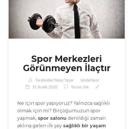
Spor Merkezleri
Görünmeyen İlaçtır
Tarafından:
Yalçın Yaşar
İçinde:
Spor
31 Aralık 2020
Yorum Yok
Ne için spor yapıyoruz? Yalnızca sağlıklı
olmak için mi? Birçoğumuzun spor
yapmak,
spor salonu
denildiği zaman
aklına gelen ilk şey
sağlıklı bir yaşam