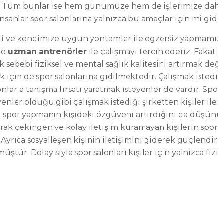
riz. Tüm bunlar ise hem günümüze hem de işlerimize dah
nsanlar spor salonlarına yalnızca bu amaçlar için mi gid
i ve kendimize uygun yöntemler ile egzersiz yapmamız
de
uzman antrenörler
ile çalışmayı tercih ederiz. Fakat
k sebebi fiziksel ve mental sağlık kalitesini artırmak değ
 için de spor salonlarına gidilmektedir. Çalışmak istedi
onlarla tanışma fırsatı yaratmak isteyenler de vardır. Sp
yenler olduğu gibi çalışmak istediği şirketten kişiler il
a spor yapmanın kişideki özgüveni artırdığını da düşünü
olarak çekingen ve kolay iletişim kuramayan kişilerin spo
 Ayrıca sosyalleşen kişinin iletişimini giderek güçlendir
ür. Dolayısıyla spor salonları kişiler için yalnızca fizi