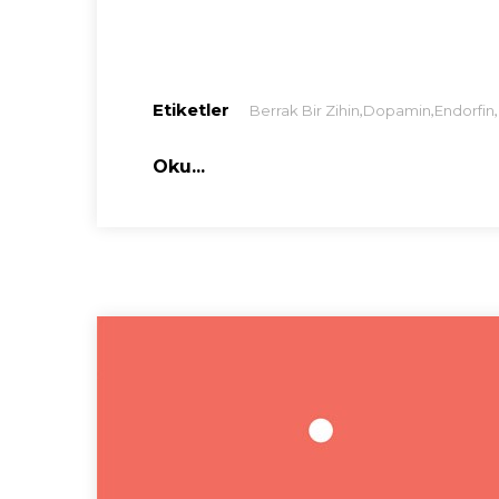
Etiketler
,
,
,
Berrak Bir Zihin
Dopamin
Endorfin
Oku...