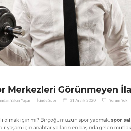
r Merkezleri Görünmeyen İla
ından:
Yalçın Yaşar
İçinde:
Spor
31 Aralık 2020
Yorum Yok
lıklı olmak için mi? Birçoğumuzun spor yapmak,
spor sa
 bir yaşam için anahtar yolların en başında gelen mutl