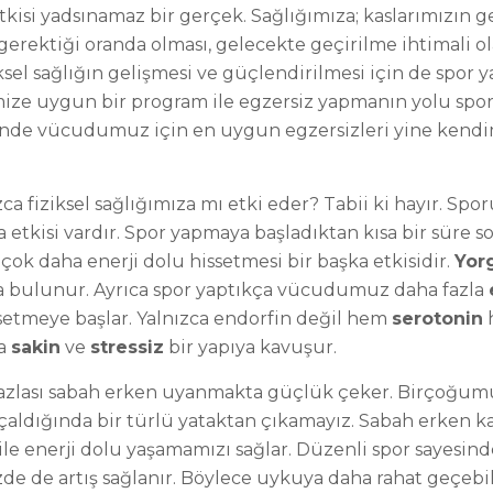
etkisi yadsınamaz bir gerçek. Sağlığımıza; kaslarımızın 
erektiği oranda olması, gelecekte geçirilme ihtimali ola
ksel sağlığın gelişmesi ve güçlendirilmesi için de spor 
imize uygun bir program ile egzersiz yapmanın yolu spor
nde vücudumuz için en uygun egzersizleri yine kendimi
a fiziksel sağlığımıza mı etki eder? Tabii ki hayır. Spor
a etkisi vardır. Spor yapmaya başladıktan kısa bir süre
 çok daha enerji dolu hissetmesi bir başka etkisidir.
Yor
da bulunur. Ayrıca spor yaptıkça vücudumuz daha fazla
setmeye başlar. Yalnızca endorfin değil hem
serotonin
ha
sakin
ve
stressiz
bir yapıya kavuşur.
fazlası sabah erken uyanmakta güçlük çeker. Birçoğum
m çaldığında bir türlü yataktan çıkamayız. Sabah erke
ile enerji dolu yaşamamızı sağlar. Düzenli spor sayesin
de de artış sağlanır. Böylece uykuya daha rahat geçebil