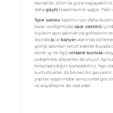
berrak bir zihin ile güne başlayabili
daha
güçlü
hissetmemizi sağlar. Peki i
Spor salonu
hepimiz için daha düzenl
karar verdiğimizde
spor sektörü
için
kişilerin spor salonlarına gitmesinin te
dışında
iş
ve
kariyer
alanında ilerlemek
gittiği salonları tercih ederek burada 
kendi işi ile ilgili
ortaklık kurmak
iste
yükselmek isteyenler de oluyor. Ayrıc
kolaylaştırdığını söyleyebiliriz. Yapı 
kurtuldukları da bilinen bir gerçektir.
yapılan araştırmalar sonucunda görülmüşt
ve sosyalleşme de vaat eder.