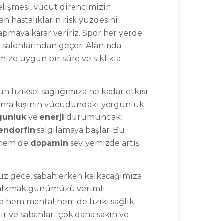
gelişmesi, vücut direncimizin
n hastalıkların risk yüzdesini
yapmaya karar veririz. Spor her yerde
 salonlarından geçer. Alanında
ze uygun bir süre ve sıklıkla
un fiziksel sağlığımıza ne kadar etkisi
 sonra kişinin vücudundaki yorgunluk
gunluk
ve
enerji
durumundaki
endorfin
salgılamaya başlar. Bu
hem de
dopamin
seviyemizde artış
uz gece, sabah erken kalkacağımıza
n kalkmak günümüzü verimli
de hem mental hem de fiziki sağlık
ir ve sabahları çok daha sakin ve