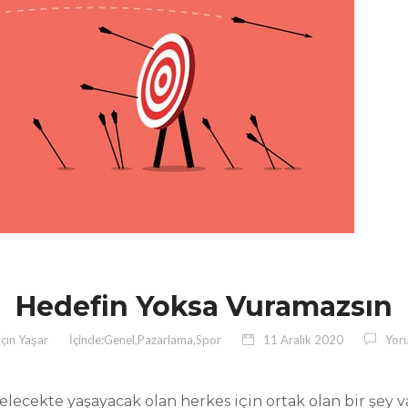
Hedefin Yoksa Vuramazsın
lçın Yaşar
İçinde:
Genel
,
Pazarlama
,
Spor
11 Aralık 2020
Yor
lecekte yaşayacak olan herkes için ortak olan bir şey v