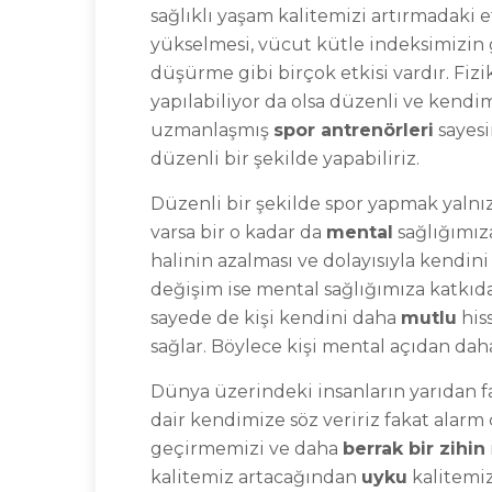
sağlıklı yaşam kalitemizi artırmadaki 
yükselmesi, vücut kütle indeksimizin g
düşürme gibi birçok etkisi vardır. Fizi
yapılabiliyor da olsa düzenli ve kend
uzmanlaşmış
spor antrenörleri
sayesi
düzenli bir şekilde yapabiliriz.
Düzenli bir şekilde spor yapmak yalnızc
varsa bir o kadar da
mental
sağlığımız
halinin azalması ve dolayısıyla kendini
değişim ise mental sağlığımıza katkı
sayede de kişi kendini daha
mutlu
his
sağlar. Böylece kişi mental açıdan da
Dünya üzerindeki insanların yarıdan 
dair kendimize söz veririz fakat alar
geçirmemizi ve daha
berrak bir zihin
kalitemiz artacağından
uyku
kalitemiz