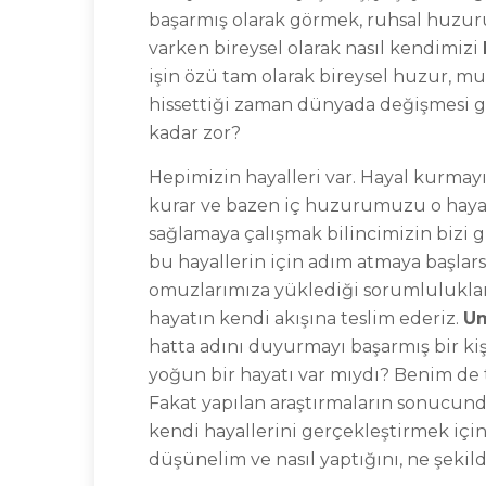
başarmış olarak görmek, ruhsal huzu
varken bireysel olarak nasıl kendimizi
işin özü tam olarak bireysel huzur, mu
hissettiği zaman dünyada değişmesi g
kadar zor?
Hepimizin hayalleri var. Hayal kurmay
kurar ve bazen iç huzurumuzu o hayall
sağlamaya çalışmak bilincimizin bizi g
bu hayallerin için adım atmaya başla
omuzlarımıza yüklediği sorumluluklar,
hayatın kendi akışına teslim ederiz.
U
hatta adını duyurmayı başarmış bir ki
yoğun bir hayatı var mıydı? Benim de 
Fakat yapılan araştırmaların sonucunda
kendi hayallerini gerçekleştirmek için 
düşünelim ve nasıl yaptığını, ne şekild