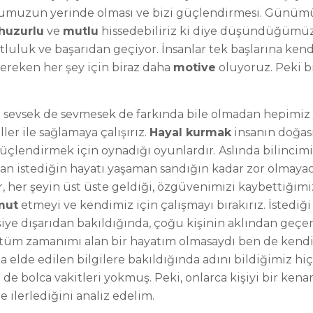
rumuzun yerinde olması ve bizi güçlendirmesi. Günüm
huzurlu
ve
mutlu
hissedebiliriz ki diye düşündüğümüz ç
tluluk ve başarıdan geçiyor. İnsanlar tek başlarına kend
ereken her şey için biraz daha
motive
oluyoruz. Peki bi
ı sevsek de sevmesek de farkında bile olmadan hepimiz 
er ile sağlamaya çalışırız.
Hayal kurmak
insanın doğası
üçlendirmek için oynadığı oyunlardır. Aslında bilincim
rsan istediğin hayatı yaşaman sandığın kadar zor olma
 her şeyin üst üste geldiği, özgüvenimizi kaybettiğim
mut
etmeyi ve kendimiz için çalışmayı bırakırız. İstediğ
şiye dışarıdan bakıldığında, çoğu kişinin aklından geç
tüm zamanımı alan bir hayatım olmasaydı ben de kendim 
 elde edilen bilgilere bakıldığında adını bildiğimiz hi
de bolca vakitleri yokmuş. Peki, onlarca kişiyi bir kenara
e ilerlediğini analiz edelim.