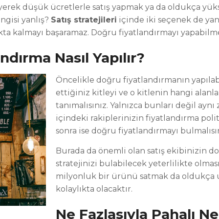
yerek düşük ücretlerle satış yapmak ya da oldukça yüks
ngisi yanlış?
Satış stratejileri
içinde iki seçenek de yan
ta kalmayı başaramaz. Doğru fiyatlandırmayı yapabilm
ndırma Nasıl Yapılır?
Öncelikle doğru fiyatlandırmanın yapıla
ettiğiniz kitleyi ve o kitlenin hangi alanl
tanımalısınız. Yalnızca bunları değil ay
içindeki rakiplerinizin fiyatlandırma poli
sonra ise doğru fiyatlandırmayı bulmalısı
Burada da önemli olan satış ekibinizin do
stratejinizi bulabilecek yeterlilikte olmas
milyonluk bir ürünü satmak da oldukça 
kolaylıkta olacaktır.
Ne Fazlasıyla Pahalı N