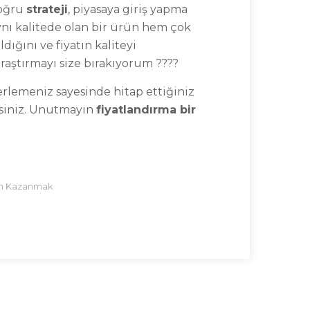
doğru
strateji
, piyasaya giriş yapma
ynı kalitede olan bir ürün hem çok
ığını ve fiyatın kaliteyi
raştırmayı size bırakıyorum ????
lerlemeniz sayesinde hitap ettiğiniz
rsiniz. Unutmayın
fiyatlandırma bir
n Kazanmak