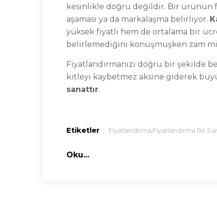
kesinlikle doğru değildir. Bir ürünün f
aşaması ya da markalaşma belirliyor.
K
yüksek fiyatlı hem de ortalama bir ücre
belirlemediğini konuşmuşken zam mikta
Fiyatlandırmanızı doğru bir şekilde b
kitleyi kaybetmez aksine giderek büyü
sanattır
.
Etiketler
,
Fiyatlandırma
Fiyatlandırma Bir San
Oku...