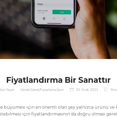
Fiyatlandırma Bir Sanattır
lçın Yaşar
İçinde:
Genel
,
Pazarlama
,
Spor
31 Ocak 2021
Yor
 ve büyümesi için en önemli olan şey yalnızca ürünü ve k
ütebilmesi için fiyatlandırmasının da doğru olması ger