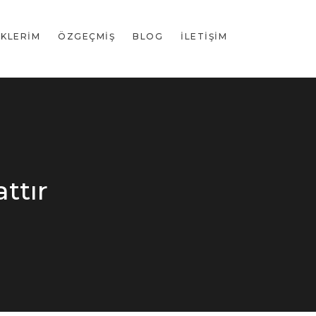
IKLERIM
ÖZGEÇMIŞ
BLOG
İLETIŞIM
ttır