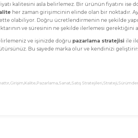
iyatı kalitesini asla belirlemez. Bir ürünün fiyatını ise 
alite
her zaman girişimcinin elinde olan bir noktadır. A
tte olabiliyor. Doğru ücretlendirmenin ne şekilde yapıld
rının ve süresinin ne şekilde ilerlemesi gerektiğini a
elirlemeniz ve işinizde doğru
pazarlama stratejisi
ile i
türsünüz. Bu sayede marka olur ve kendinizi geliştiri
,
,
,
,
,
,
,
attır
Girişim
Kalite
Pazarlama
Sanat
Satış Stratejileri
Strateji
Sürümde