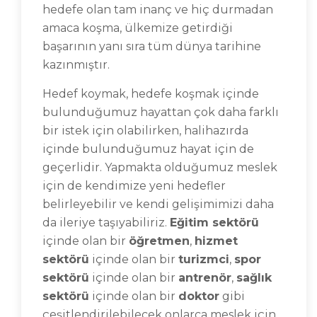
hedefe olan tam inanç ve hiç durmadan
amaca koşma, ülkemize getirdiği
başarının yanı sıra tüm dünya tarihine
kazınmıştır.
Hedef koymak, hedefe koşmak içinde
bulunduğumuz hayattan çok daha farklı
bir istek için olabilirken, halihazırda
içinde bulunduğumuz hayat için de
geçerlidir. Yapmakta olduğumuz meslek
için de kendimize yeni hedefler
belirleyebilir ve kendi gelişimimizi daha
da ileriye taşıyabiliriz.
Eğitim sektörü
içinde olan bir
öğretmen
,
hizmet
sektörü
içinde olan bir
turizmci
,
spor
sektörü
içinde olan bir
antrenör
,
sağlık
sektörü
içinde olan bir
doktor
gibi
çeşitlendirilebilecek onlarca meslek için