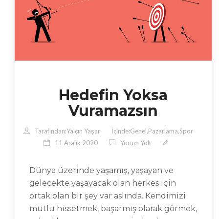
Hedefin Yoksa
Vuramazsın
Tarafından:
Yalçın Yaşar
İçinde:
Genel
,
Pazarlama
,
Spor
11 Aralık 2020
Yorum Yok
Dünya üzerinde yaşamış, yaşayan ve
gelecekte yaşayacak olan herkes için
ortak olan bir şey var aslında. Kendimizi
mutlu hissetmek, başarmış olarak görmek,