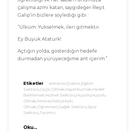
çalışma azmi katan, saygıdeğer Reşit
Galip’in bizlere söylediği gibi :
“Ülküm: Yükselmek, ileri gitmektir.
Ey Büyük Atatürk!
Açtığın yolda, gösterdiğin hedefe
durmadan yürüyeceğime ant içerim.”
Etiketler
,
,
Antrenör
Doktor
Eğitim
,
,
,
Sektörü
Güçlü Olmak
Hayal Kurmak
Hedef
,
,
,
Belirlemek
Hizmet Sektörü
Huzurlu
Huzurlu
,
,
,
Olmak
Motive
Mutlu
Mutlu
,
,
,
Olmak
Öğretmen
Sağlık Sektörü
Spor
,
Sektörü
Turizmci
Oku...