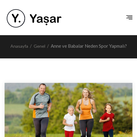
/
/
Anne ve Babalar Neden Spor Yapmalı?
Anasayfa
Genel