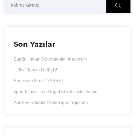
Son Yazılar
Bugün Hayat Öğretmenimi Anıyorum
“Lüks” Tanımı Değişti!
Başarının Sırrı: CESARET
Spor Tesislerinin Doğal Afetlerdeki Önemi
Anne ve Babalar Neden Spor Yapmalı?