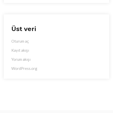
Üst veri
Oturum aç
Kayıt akışı
Yorum akışı
WordPress.org