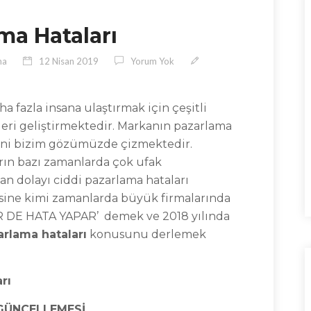
ma Hataları
ma
12 Nisan 2019
Yorum Yok
a fazla insana ulaştırmak için çeşitli
ileri geliştirmektedir. Markanın pazarlama
lini bizim gözümüzde çizmektedir.
arın bazı zamanlarda çok ufak
an dolayı ciddi pazarlama hataları
risine kimi zamanlarda büyük firmalarında
 DE HATA YAPAR’ demek ve 2018 yılında
arlama hataları
konusunu derlemek
rı
 GÜNCELLEMESİ