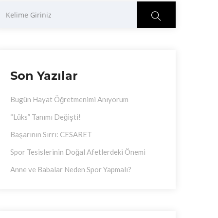
ra
Son Yazılar
Bugün Hayat Öğretmenimi Anıyorum
“Lüks” Tanımı Değişti!
Başarının Sırrı: CESARET
Spor Tesislerinin Doğal Afetlerdeki Önemi
Anne ve Babalar Neden Spor Yapmalı?