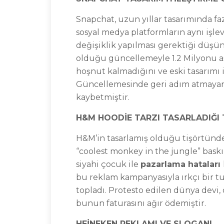
Snapchat, uzun yıllar tasarımında fa
sosyal medya platformların aynı işle
değişiklik yapılması gerektiği düşün
olduğu güncellemeyle 1.2 Milyonu aş
hoşnut kalmadığını ve eski tasarımı is
Güncellemesinde geri adım atmayan 
kaybetmiştir.
H&M HOODİE TARZI TASARLADIĞI 
H&M’in tasarlamış olduğu tişörtünde 
“coolest monkey in the jungle” baskı
siyahi çocuk ile
pazarlama hataları
bu reklam kampanyasıyla ırkçı bir t
topladı. Protesto edilen dünya devi,
bunun faturasını ağır ödemiştir.
HEİNEKEN REKLAMI VE SLOGANI