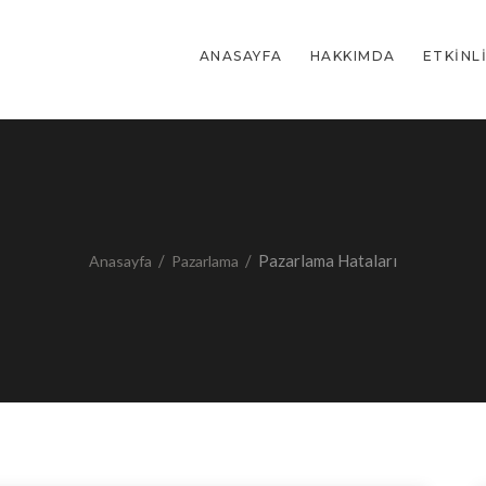
ANASAYFA
HAKKIMDA
ETKINL
/
/
Pazarlama Hataları
Anasayfa
Pazarlama