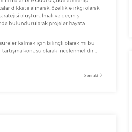
irmalar bile ciddi ölçüde etkilenip,
alar dikkate alınarak, özellikle ırkçı olarak
ratejisi oluşturulmalı ve geçmiş
nünde bulundurularak projeler hayata
eler kalmak için bilinçli olarak mı bu
bir tartışma konusu olarak incelenmelidir…
Sonraki