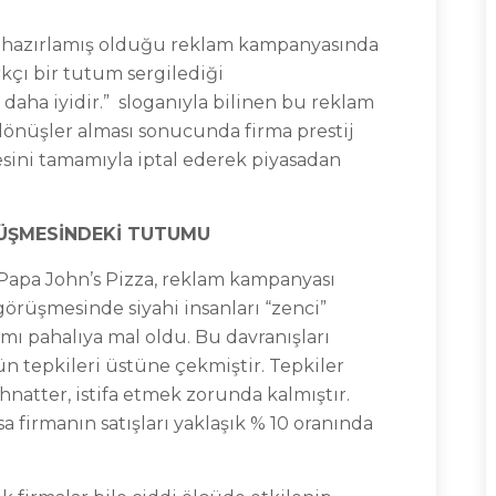
n, hazırlamış olduğu reklam kampanyasında
kçı bir tutum sergilediği
n daha iyidir.” sloganıyla bilinen bu reklam
 dönüşler alması sonucunda firma prestij
sini tamamıyla iptal ederek piyasadan
ÜŞMESİNDEKİ TUTUMU
 Papa John’s Pizza, reklam kampanyası
örüşmesinde siyahi insanları “zenci”
ımı pahalıya mal oldu. Bu davranışları
n tepkileri üstüne çekmiştir. Tepkiler
atter, istifa etmek zorunda kalmıştır.
a firmanın satışları yaklaşık % 10 oranında