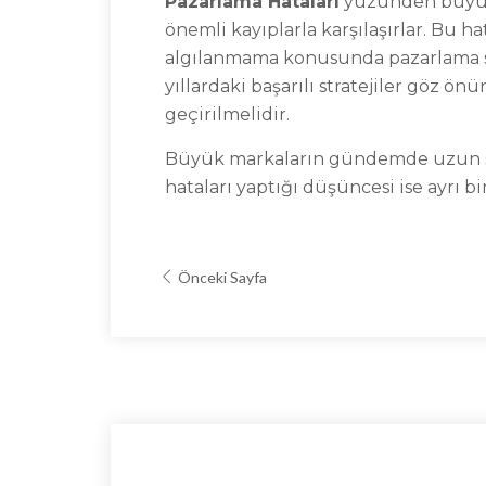
Pazarlama Hataları
yüzünden büyük f
önemli kayıplarla karşılaşırlar. Bu hat
algılanmama konusunda pazarlama st
yıllardaki başarılı stratejiler göz ö
geçirilmelidir.
Büyük markaların gündemde uzun sür
hataları yaptığı düşüncesi ise ayrı 
Önceki Sayfa