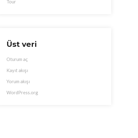
Tour
Üst veri
Oturum aç
Kayıt akışı
Yorum akışı
WordPress.org