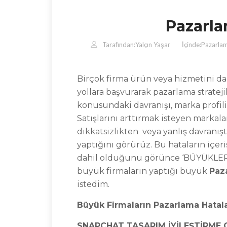
Pazarla
Tarafından:
Yalçın Yaşar
İçinde:
Pazarla
Birçok firma ürün veya hizmetini dah
yollara başvurarak pazarlama stratej
konusundaki davranışı, marka profi
Satışlarını arttırmak isteyen markal
dikkatsizlikten veya yanlış davranışt
yaptığını görürüz. Bu hataların içe
dahil olduğunu görünce ‘BÜYÜKLER
büyük firmaların yaptığı büyük
Paz
istedim.
Büyük Firmaların Pazarlama Hatala
SNAPCHAT TASARIM İYİLEŞTİRME