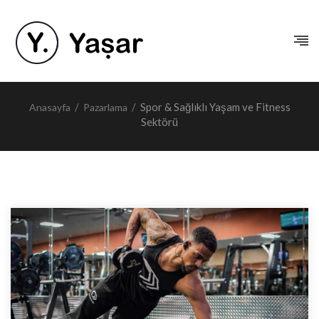
/
/
Spor & Sağlıklı Yaşam ve Fitness
Anasayfa
Pazarlama
Sektörü