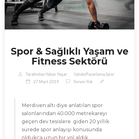
Spor & Sağlıklı Yaşam ve
Fitness Sektörü
Tarafından:
Yalçın Yaşar
İçinde:
Pazarlama
,
Spor
27 Mart 2019
Yorum Yok
Merdiven altı diye anlatılan spor
salonlarından 40.000 metrekareyi
geçen dev tesislere
giden 20 yıllık
sürede spor anlayışı konusunda
oldukça uzun bir yol aldık.