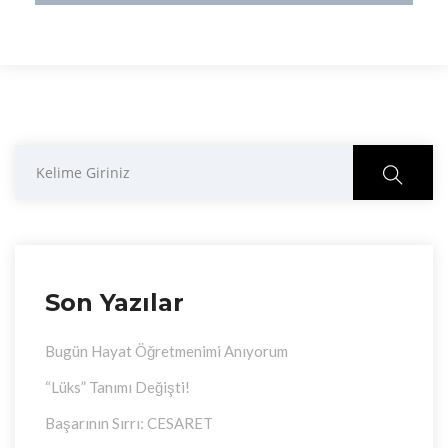
Ara
Son Yazılar
Bugün Hayat Öğretmenimi Anıyorum
“Lüks” Tanımı Değişti!
Başarının Sırrı: CESARET